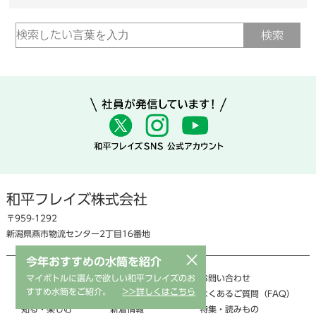
和平フレイズ株式会社
〒959-1292
新潟県燕市物流センター2丁目16番地
×
今年おすすめの水筒を紹介
マイボトルに選んで欲しい和平フレイズのお
商品情報
業務内容
お問い合わせ
すすめ水筒をご紹介。
>>詳しくはこちら
お客様サポート
採用情報
よくあるご質問（FAQ）
知る・楽しむ
新着情報
特集・読みもの