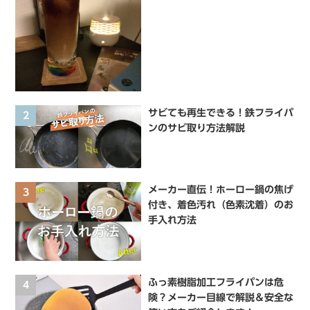
サビても再生できる！鉄フライパ
2
ンのサビ取り方法解説
メーカー直伝！ホーロー鍋の焦げ
3
付き、着色汚れ（色素沈着）のお
手入れ方法
ふっ素樹脂加工フライパンは危
4
険？メーカー目線で解説＆安全な