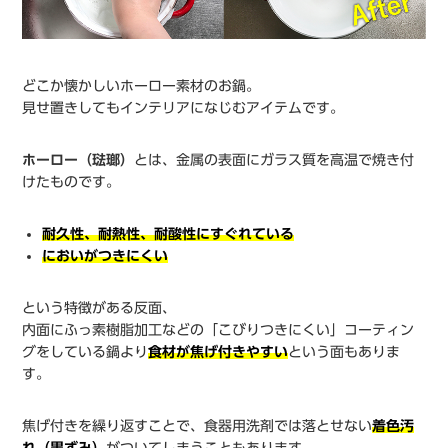
どこか懐かしいホーロー素材のお鍋。
見せ置きしてもインテリアになじむアイテムです。
ホーロー（琺瑯）
とは、金属の表面にガラス質を高温で焼き付
けたものです。
耐久性、耐熱性、耐酸性にすぐれている
においがつきにくい
という特徴がある反面、
内面にふっ素樹脂加工などの「こびりつきにくい」コーティン
グをしている鍋より
食材が焦げ付きやすい
という面もありま
す。
焦げ付きを繰り返すことで、食器用洗剤では落とせない
着色汚