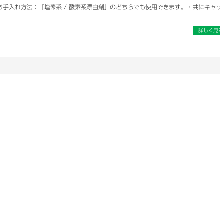
手入れ方法：「塩素系 / 酸素系漂白剤」のどちらでも使用できます。・共にキャ
詳しく見