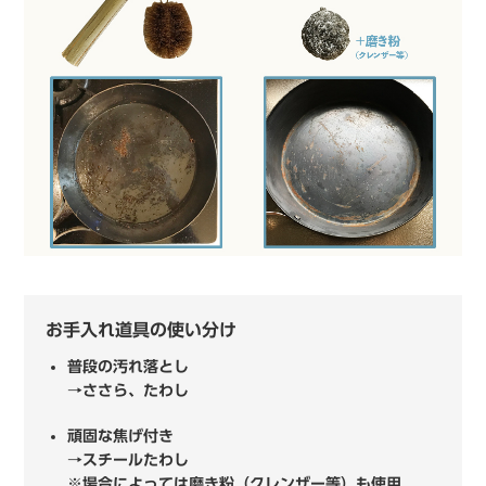
お手入れ道具の使い分け
普段の汚れ落とし
→ささら、たわし
頑固な焦げ付き
→スチールたわし
※場合によっては磨き粉（クレンザー等）も使用