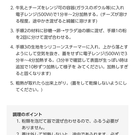
⽜乳とチーズをレンジ可の容器(ガラスのボウル等)に⼊れ
電⼦レンジ(500W)で1分半〜2分加熱する。(チーズが溶け
る程度。途中かき混ぜると綺麗に溶けます)
手順2の材料に砂糖→卵→サラダ油の順に混ぜ、手順1の粉
を2回に分けて混ぜ合わせる。
手順3の⽣地をシリコーンスチーマーに⼊れ、上から落とす
ようにして空気を抜き、蓋をせずに電⼦レンジ(500W)で3
分半〜4分加熱する。(3分半で確認して表⾯が⽣っぽい時は
追加で10秒ずつ加熱して様⼦を みてください。加熱しすぎ
ると固くなります)
粗熱が取れたら出来上がり。(蓋をして乾燥しないようにし
てください。)
調理のポイント
粉類を泡だて器で混ぜ合わせるので、ふるう必要が
ありません。
蓋は外して加熱しないと、途中であふれます。必ず