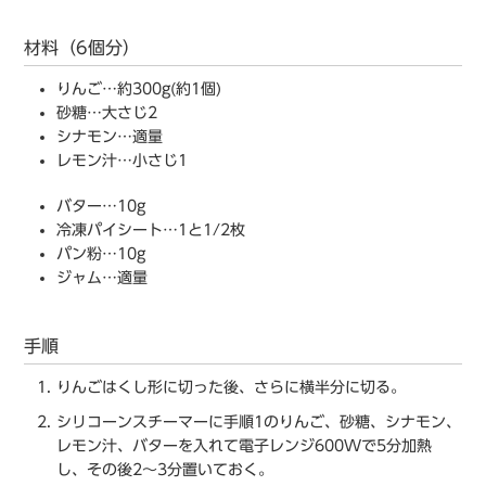
材料（6個分）
りんご…約300g(約1個)
砂糖…大さじ2
シナモン…適量
レモン汁…小さじ1
バター…10g
冷凍パイシート…1と1/2枚
パン粉…10g
ジャム…適量
手順
りんごはくし形に切った後、さらに横半分に切る。
シリコーンスチーマーに手順1のりんご、砂糖、シナモン、
レモン汁、バターを⼊れて電⼦レンジ600Wで5分加熱
し、その後2〜3分置いておく。