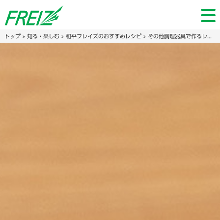
トップ
»
知る・楽しむ
»
和平フレイズのおすすめレシピ
»
その他調理器具で作るレシピ