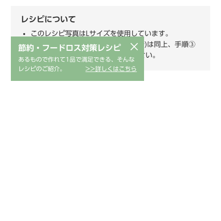
レシピについて
このレシピ写真はLサイズを使用しています。
×
Lサイズを使用する場合、材料(1人分)は同上、手順③
節約・フードロス対策レシピ
の加熱時間を9分程度に変更して下さい。
あるもので作れて1品で満足できる、そんな
レシピのご紹介。
>>詳しくはこちら
おすすめレシピ