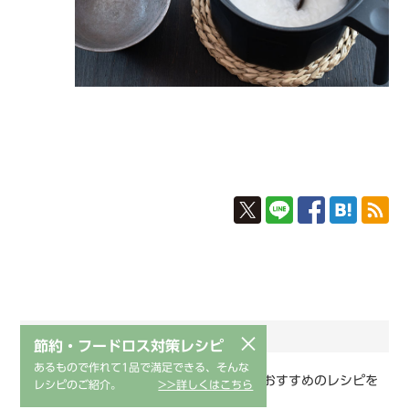
おすすめレシピ
×
節約・フードロス対策レシピ
あるもので作れて1品で満足できる、そんな
レシピ「米から炊くおかゆ」をご覧の方におすすめのレシピを
レシピのご紹介。
>>詳しくはこちら
ご紹介します。