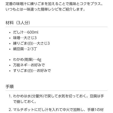
定番の味噌汁に練りごまを加えることで風味とコクをプラス。
いつもとは一味違った簡単レシピをご紹介します。
材料（3人分）
だし汁…600ml
味噌…大さじ3
練りごま(白)…大さじ3
絹豆腐…2/3丁
わかめ(乾燥)…4g
万能ネギ…お好みで
すりごま(白)…お好みで
手順
わかめは水(分量外)で戻して水気を切っておく。豆腐は手
で崩しておく。
マルチポットにだし汁を入れて中火で加熱し、手順1の材