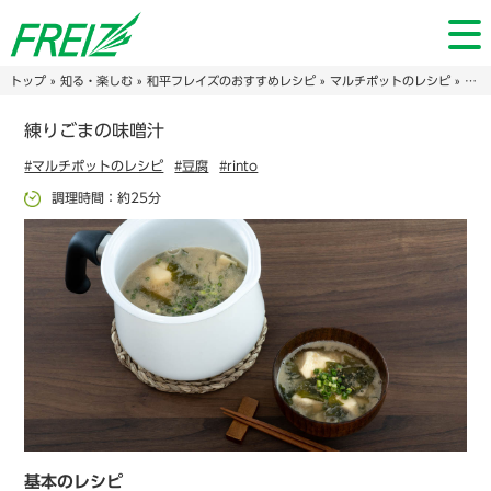
トップ
»
知る・楽しむ
»
和平フレイズのおすすめレシピ
»
マルチポットのレシピ
» 練りごまの味噌汁
練りごまの味噌汁
#マルチポットのレシピ
#豆腐
#rinto
調理時間：約25分
基本のレシピ