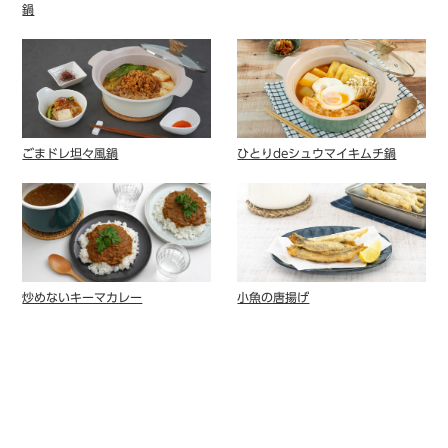
鍋
ごまドレ坦々風鍋
ひとりdeシュウマイキムチ鍋
炒めないキーマカレー
小魚の唐揚げ