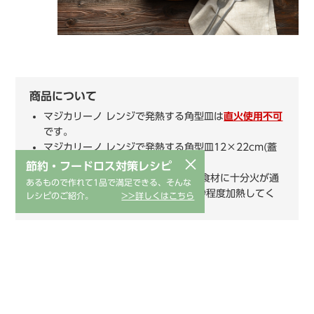
商品について
マジカリーノ レンジで発熱する角型皿は
直火使用不可
です。
マジカリーノ レンジで発熱する角型皿12×22cm(蓋
×
付)の蓋は
オーブン使用不可
です。
節約・フードロス対策レシピ
レシピに記載した時間で加熱しても食材に十分火が通
あるもので作れて1品で満足できる、そんな
っていない場合は繰り返し15〜30秒程度加熱してく
レシピのご紹介。
>>詳しくはこちら
ださい。