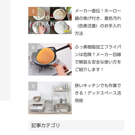
メーカー直伝！ホーロー
3
鍋の焦げ付き、着色汚れ
（色素沈着）のお手入れ
方法
ふっ素樹脂加工フライパ
4
ンは危険？メーカー目線
で解説＆安全な使い方を
ご紹介します！
狭いキッチンでも作業で
5
きる！デッドスペース活
用術
記事カテゴリ