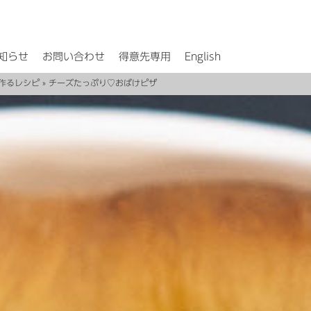
知らせ
お問い合わせ
得意先専用
English
作るレシピ
» チーズたっぷり♡おばけピザ