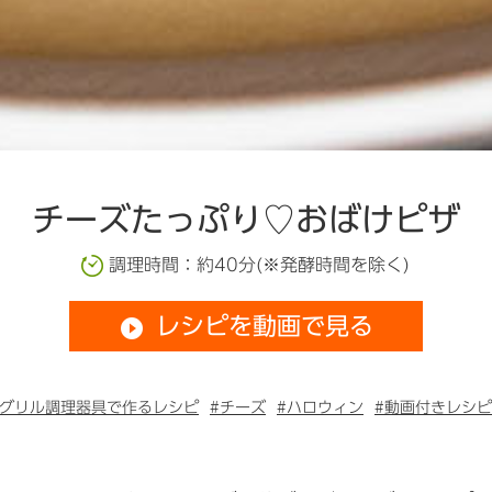
チーズたっぷり♡おばけピザ
調理時間：約40分(※発酵時間を除く)
レシピを動画で見る
play_circle_filled
#グリル調理器具で作るレシピ
#チーズ
#ハロウィン
#動画付きレシピ