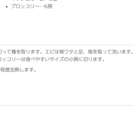
ブロッコリー…6房
切って種を取ります。エビは背ワタと足、尾を取って洗います
ロッコリーは食べやすいサイズの小房に切ります。
分程度加熱します。