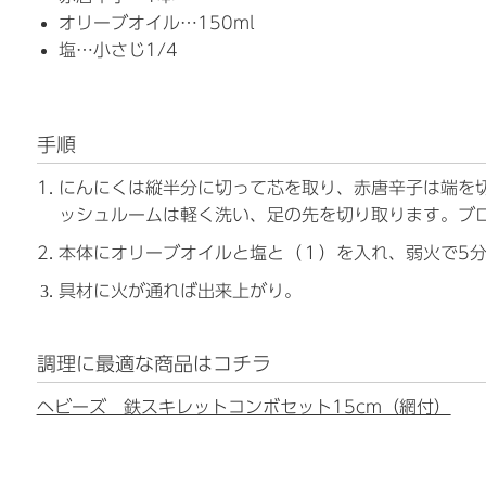
オリーブオイル…150ml
塩…小さじ1/4
手順
にんにくは縦半分に切って芯を取り、赤唐辛子は端を
ッシュルームは軽く洗い、足の先を切り取ります。ブ
本体にオリーブオイルと塩と（１）を入れ、弱火で5
具材に火が通れば出来上がり。
調理に最適な商品はコチラ
ヘビーズ 鉄スキレットコンボセット15cm（網付）