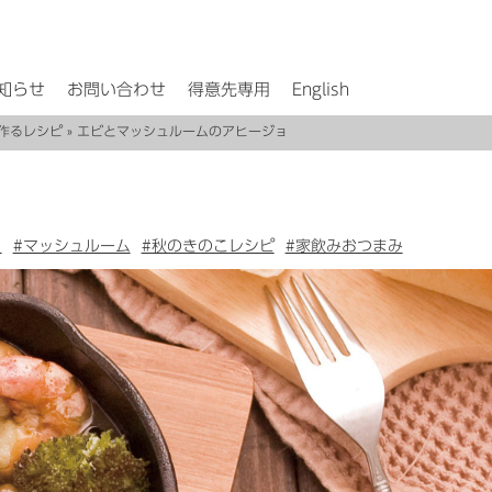
知らせ
お問い合わせ
得意先専用
English
作るレシピ
» エビとマッシュルームのアヒージョ
く
#マッシュルーム
#秋のきのこレシピ
#家飲みおつまみ