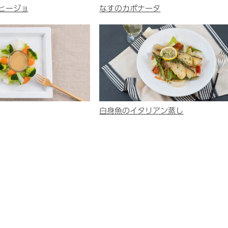
ヒージョ
なすのカポナータ
白身魚のイタリアン蒸し