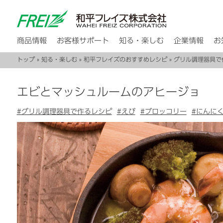
商品情報
お客様サポート
知る・楽しむ
企業情報
お
トップ
»
知る・楽しむ
»
和平フレイズのおすすめレシピ
»
グリル調理器具で
エビとマッシュルームのアヒージョ
#グリル調理器具で作るレシピ
#えび
#ブロッコリー
#にんに