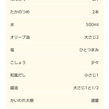
たかのつめ
2本
水
500ml
オリーブ油
大さじ2
塩
ひとつまみ
こしょう
少々
和風だし
小さじ1
醤油
大さじ1と1/2
かいわれ大根
適量