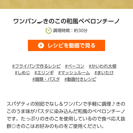
ワンパン🍳きのこの和風ペペロンチーノ
調理時間：約30分
play_circle_filled
レシピを動画で見る
#フライパンで作るレシピ
#ベーコン
#かいわれ大根
#しめじ
#エリンギ
#マッシュルーム
#まいたけ
#麺類・パスタ
#動画付きレシピ
スパゲティの別茹でなし＆ワンパンで手軽に調理♪きの
このうま味がパスタに染み込んだ和風のペペロンチーノ
です。たっぷりのきのこを使用しているので食べ応え抜
群◎きのこはお好みのものをご使用ください。