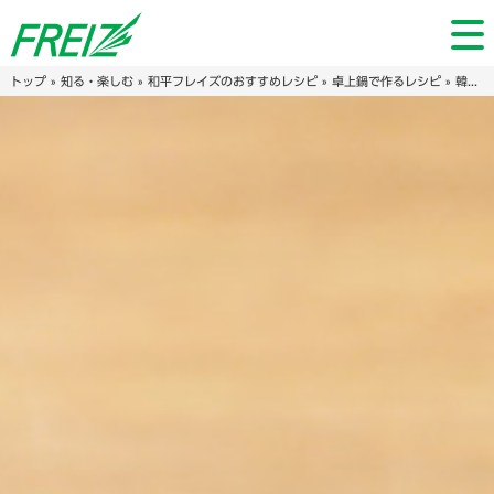
トップ
»
知る・楽しむ
»
和平フレイズのおすすめレシピ
»
卓上鍋で作るレシピ
» 韓国風おでん