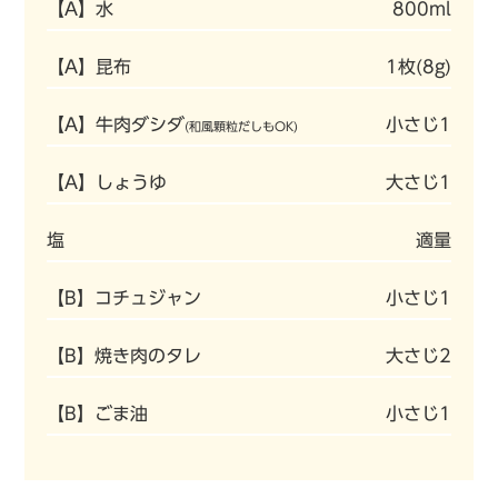
【A】水
800ml
【A】昆布
1枚(8g)
【A】牛肉ダシダ
小さじ1
(和風顆粒だしもOK)
【A】しょうゆ
大さじ1
塩
適量
【B】コチュジャン
小さじ1
【B】焼き肉のタレ
大さじ2
【B】ごま油
小さじ1