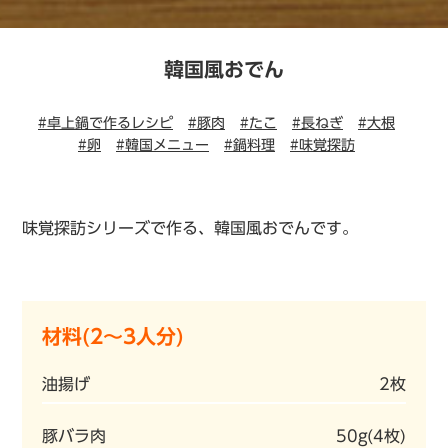
韓国風おでん
#卓上鍋で作るレシピ
#豚肉
#たこ
#長ねぎ
#大根
#卵
#韓国メニュー
#鍋料理
#味覚探訪
味覚探訪シリーズで作る、韓国風おでんです。
材料(2～3人分)
油揚げ
2枚
豚バラ肉
50g(4枚)