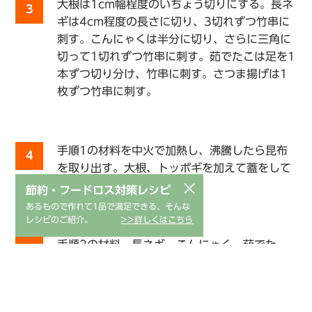
大根は1cm幅程度のいちょう切りにする。長ネ
3
ギは4cm程度の長さに切り、3切れずつ竹串に
刺す。こんにゃくは半分に切り、さらに三角に
切って1切れずつ竹串に刺す。茹でたこは足を1
本ずつ切り分け、竹串に刺す。さつま揚げは1
枚ずつ竹串に刺す。
手順1の材料を中火で加熱し、沸騰したら昆布
4
を取り出す。大根、トッポギを加えて蓋をして
5分程度煮る。
×
節約・フードロス対策レシピ
あるもので作れて1品で満足できる、そんな
レシピのご紹介。
>>詳しくはこちら
手順2の材料、長ネギ、こんにゃく、茹でた
5
こ、さつま揚げ、うずらの卵を加えて蓋をせず
に10分程度煮る。食材に火が通ったら塩で味を
調え、【B】を混ぜ合わせたタレを添えて出来