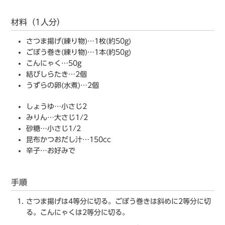
材料（1人分）
さつま揚げ(練り物)…1枚(約50g)
ごぼう巻き(練り物)…1本(約50g)
こんにゃく…50g
結びしらたき…2個
うずらの卵(水煮)…2個
しょうゆ…小さじ2
みりん…大さじ1/2
砂糖…小さじ1/2
昆布かつおだし汁…150cc
辛子…お好みで
手順
さつま揚げは4等分に切る。ごぼう巻きは斜めに2等分に切
る。こんにゃくは2等分に切る。