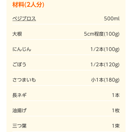
材料(2人分)
ベジブロス
500ml
大根
5cm程度(100g)
にんじん
1/2本(100g)
ごぼう
1/2本(120g)
さつまいも
小1本(180g)
長ネギ
1本
油揚げ
1枚
三つ葉
1束