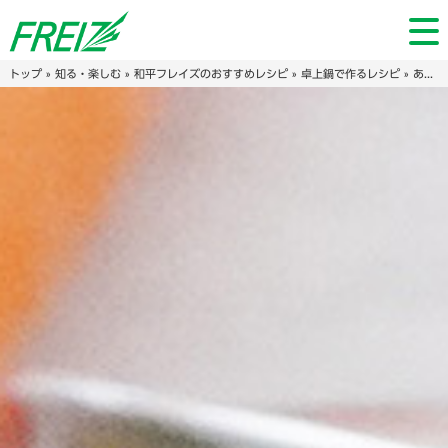
トップ
»
知る・楽しむ
»
和平フレイズのおすすめレシピ
»
卓上鍋で作るレシピ
» あら汁風具沢山味噌汁