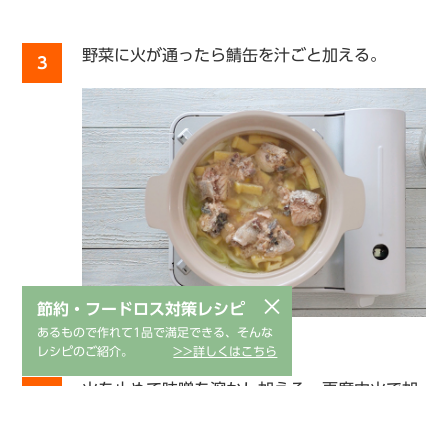
野菜に火が通ったら鯖缶を汁ごと加える。
3
×
節約・フードロス対策レシピ
あるもので作れて1品で満足できる、そんな
レシピのご紹介。
>>詳しくはこちら
火を止めて味噌を溶かし加える。再度中火で加
4
熱し、沸騰しかけたら火を止める。