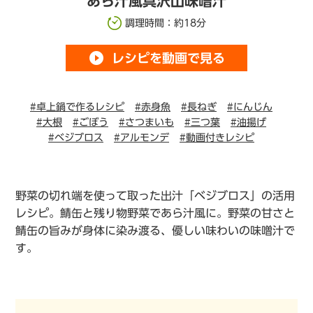
あら汁風具沢山味噌汁
調理時間：約18分
play_circle_filled
レシピを動画で見る
#卓上鍋で作るレシピ
#赤身魚
#長ねぎ
#にんじん
#大根
#ごぼう
#さつまいも
#三つ葉
#油揚げ
#ベジブロス
#アルモンデ
#動画付きレシピ
野菜の切れ端を使って取った出汁「ベジブロス」の活用
レシピ。鯖缶と残り物野菜であら汁風に。野菜の甘さと
鯖缶の旨みが身体に染み渡る、優しい味わいの味噌汁で
す。