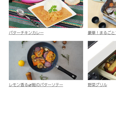
バターチキンカレー
豪華！まるごと
レモン香る🌿鮭のバターソテー
野菜グリル