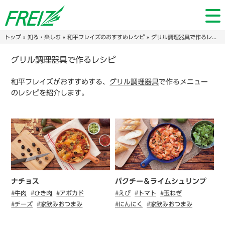
トップ
»
知る・楽しむ
»
和平フレイズのおすすめレシピ
» グリル調理器具で作るレシピ
グリル調理器具で作るレシピ
和平フレイズがおすすめする、
グリル調理器具
で作るメニュー
のレシピを紹介します。
ナチョス
パクチー＆ライムシュリンプ
#牛肉
#ひき肉
#アボカド
#えび
#トマト
#玉ねぎ
#チーズ
#家飲みおつまみ
#にんにく
#家飲みおつまみ