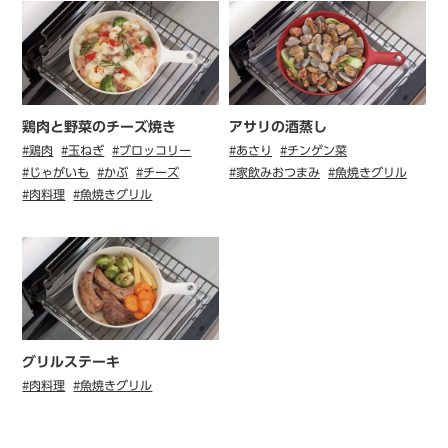
鶏肉と野菜のチーズ焼き
アサリの酒蒸し
#鶏肉
#玉ねぎ
#ブロッコリー
#あさり
#チンゲン菜
#じゃがいも
#かぶ
#チーズ
#家飲みおつまみ
#魚焼きグリル
#肉料理
#魚焼きグリル
グリルステーキ
#肉料理
#魚焼きグリル