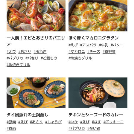
一人前！エビとあさりのパエリ
ほくほくマカロニグラタン
ア
#えび
#アスパラ
#牛乳
#バター
#えび
#あさり
#玉ねぎ
#マカロニ
#チーズ
#春野菜
#パプリカ
#パセリ
#ご飯もの
#魚焼きグリル
#魚焼きグリル
タイ風魚介の土鍋蒸し
チキンとシーフードのカレー
#豚肉
#えび
#あさり
#しょうが
#いか
#えび
#なす
#ズッキーニ
#春雨
#パプリカ
#辛い鍋