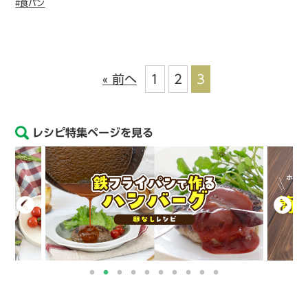
#食パン
« 前へ
1
2
3
レシピ特集ページを見る