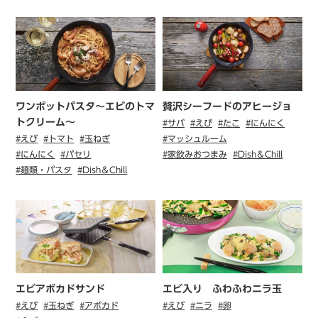
ワンポットパスタ〜エビのトマ
贅沢シーフードのアヒージョ
トクリーム〜
#サバ
#えび
#たこ
#にんにく
#えび
#トマト
#玉ねぎ
#マッシュルーム
#にんにく
#パセリ
#家飲みおつまみ
#Dish＆Chill
#麺類・パスタ
#Dish＆Chill
エビアボカドサンド
エビ入り ふわふわニラ玉
#えび
#玉ねぎ
#アボカド
#えび
#ニラ
#卵