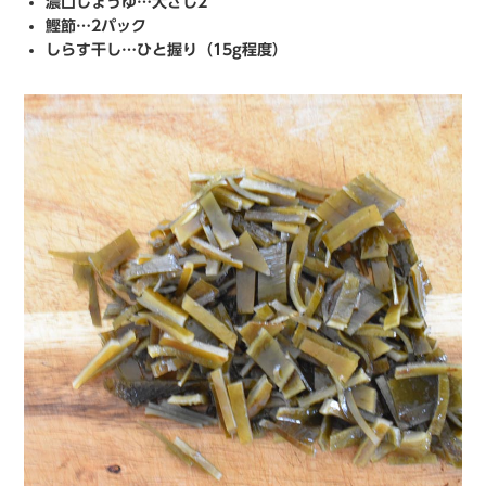
濃口しょうゆ…大さじ2
鰹節…2パック
しらす干し…ひと握り（15g程度）