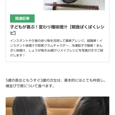
関連記事
子どもが喜ぶ！変わり種味噌汁【朝食ぱくぱくレシ
ピ】
インスタントや夕食の余り物を活用して簡単アレンジ。超簡単！イ
ンスタント味噌汁で即席クラムチャウダー、冷凍餃子で簡単！まん
ぷく味噌汁、しょうが焼きde豚汁リメイクレシピを写真付きでご紹
介します！
5歳の長女ともうすぐ3歳の次女は、基本的にはとても仲良し。
横並びで席について食べます。