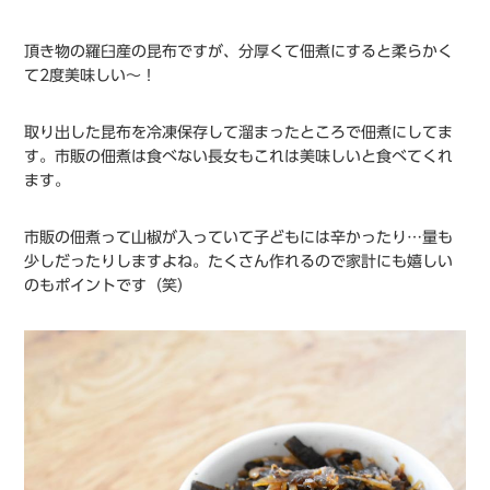
頂き物の羅臼産の昆布ですが、分厚くて佃煮にすると柔らかく
て2度美味しい〜！
取り出した昆布を冷凍保存して溜まったところで佃煮にしてま
す。市販の佃煮は食べない長女もこれは美味しいと食べてくれ
ます。
市販の佃煮って山椒が入っていて子どもには辛かったり…量も
少しだったりしますよね。たくさん作れるので家計にも嬉しい
のもポイントです（笑）