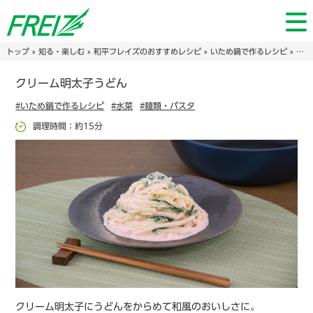
トップ
»
知る・楽しむ
»
和平フレイズのおすすめレシピ
»
いため鍋で作るレシピ
» クリーム明太⼦うどん
クリーム明太⼦うどん
#いため鍋で作るレシピ
#水菜
#麺類・パスタ
調理時間：約15分
クリーム明太⼦にうどんをからめて和風のおいしさに。