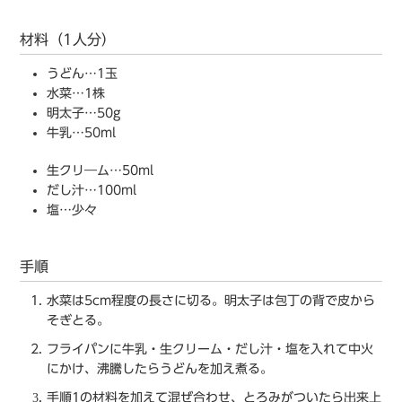
材料（1人分）
うどん…1⽟
⽔菜…1株
明太⼦…50g
⽜乳…50ml
⽣クリ―ム…50ml
だし汁…100ml
塩…少々
手順
⽔菜は5cm程度の⻑さに切る。明太⼦は包丁の背で⽪から
そぎとる。
フライパンに⽜乳・⽣クリーム・だし汁・塩を⼊れて中⽕
にかけ、沸騰したらうどんを加え煮る。
手順1の材料を加えて混ぜ合わせ、とろみがついたら出来上