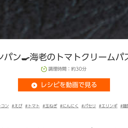
ンパン🍳海老のトマトクリームパ
調理時間：約30分
レシピを動画で見る
play_circle_filled
ーコン
#えび
#トマト
#玉ねぎ
#にんにく
#パセリ
#エリンギ
#麺