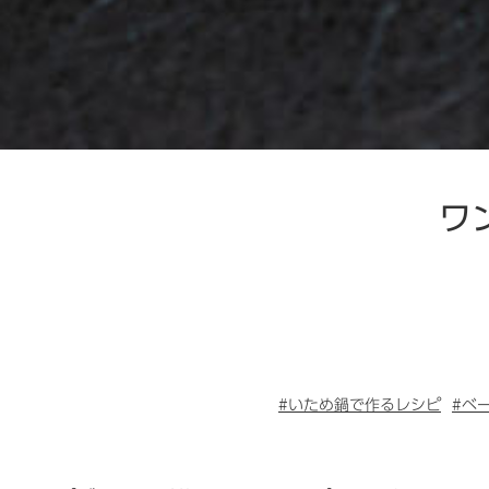
ワ
#いため鍋で作るレシピ
#ベ