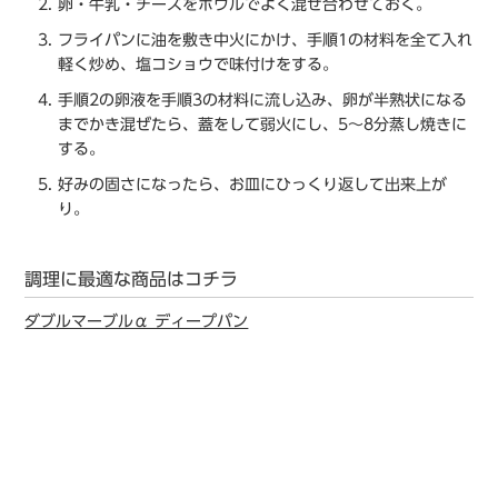
卵・⽜乳・チーズをボウルでよく混ぜ合わせておく。
フライパンに油を敷き中⽕にかけ、手順1の材料を全て⼊れ
軽く炒め、塩コショウで味付けをする。
手順2の卵液を手順3の材料に流し込み、卵が半熟状になる
までかき混ぜたら、蓋をして弱⽕にし、5～8分蒸し焼きに
する。
好みの固さになったら、お皿にひっくり返して出来上が
り。
調理に最適な商品はコチラ
ダブルマーブルα ディープパン