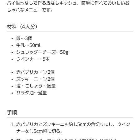
パイ生地なしで作る皮なしキッシュ、簡単に作れておいしいお
しゃれなメニューです。
材料（4人分）
卵…3個
⽜乳…50ml
シュレッダーチーズ…50g
ウインナー…5本
⾚パプリカ…1/2個
ズッキーニ…1/2個
塩・こしょう…適量
サラダ油…適量
手順
⾚パプリカとズッキーニを約1.5cmの角切りにし、ウイン
ナーを1.5cm幅に切る。