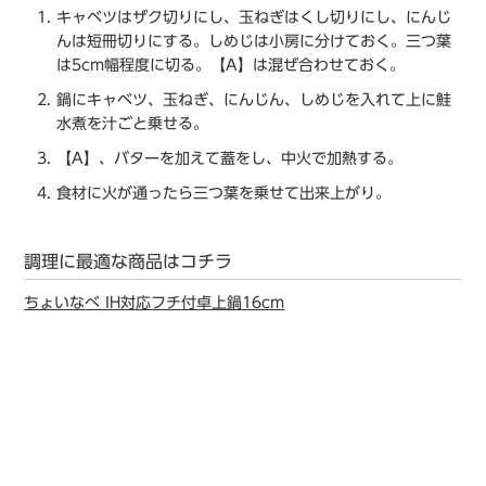
キャベツはザク切りにし、玉ねぎはくし切りにし、にんじ
んは短冊切りにする。しめじは小房に分けておく。三つ葉
は5cm幅程度に切る。【A】は混ぜ合わせておく。
鍋にキャベツ、玉ねぎ、にんじん、しめじを入れて上に鮭
水煮を汁ごと乗せる。
【A】、バターを加えて蓋をし、中火で加熱する。
食材に火が通ったら三つ葉を乗せて出来上がり。
調理に最適な商品はコチラ
ちょいなべ IH対応フチ付卓上鍋16cm