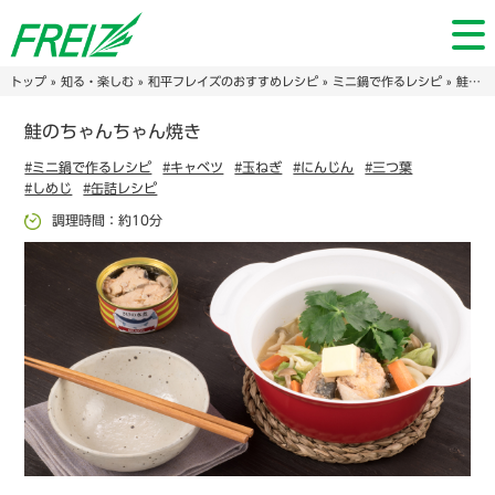
トップ
»
知る・楽しむ
»
和平フレイズのおすすめレシピ
»
ミニ鍋で作るレシピ
» 鮭のちゃんちゃん焼き
鮭のちゃんちゃん焼き
#ミニ鍋で作るレシピ
#キャベツ
#玉ねぎ
#にんじん
#三つ葉
#しめじ
#缶詰レシピ
調理時間：約10分