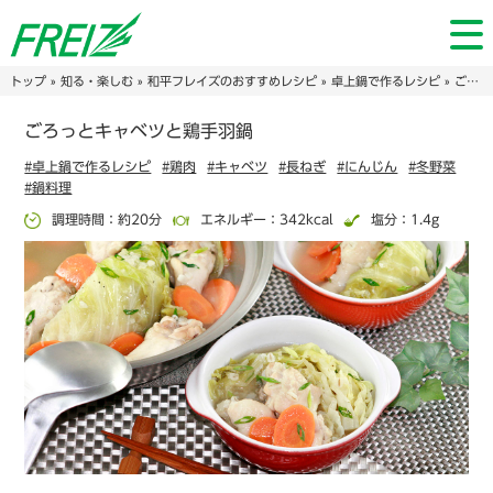
トップ
»
知る・楽しむ
»
和平フレイズのおすすめレシピ
»
卓上鍋で作るレシピ
» ごろっとキャベツと鶏手羽鍋
ごろっとキャベツと鶏手羽鍋
#卓上鍋で作るレシピ
#鶏肉
#キャベツ
#長ねぎ
#にんじん
#冬野菜
#鍋料理
調理時間：約20分
エネルギー：342kcal
塩分：1.4g