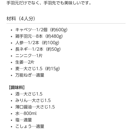
手羽元だけでなく、手羽先でも美味しいです。
材料（4人分）
キャベツ…1/2個（約600g）
鶏手羽元…8本（約480g）
人参…1/2本（約100g）
長ネギ…1/2本（約50g）
ニンニク…1片
生姜…2片
麦…大さじ1.5（約15g）
万能ねぎ…適量
【調味料】
酒…大さじ1.5
みりん…大さじ1.5
薄口醤油…大さじ1.5
水…800ml
塩…適量
こしょう…適量