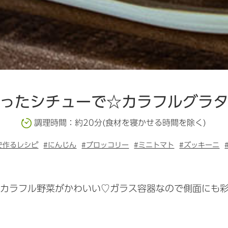
ったシチューで☆カラフルグラ
調理時間：約20分(食材を寝かせる時間を除く)
で作るレシピ
#にんじん
#ブロッコリー
#ミニトマト
#ズッキーニ
カラフル野菜がかわいい♡ガラス容器なので側面にも