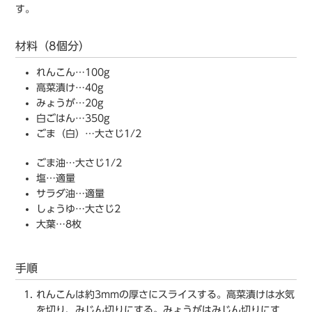
す。
材料（8個分）
れんこん…100g
高菜漬け…40g
みょうが…20g
白ごはん…350g
ごま（白）…大さじ1/2
ごま油…大さじ1/2
塩…適量
サラダ油…適量
しょうゆ…大さじ2
大葉…8枚
手順
れんこんは約3mmの厚さにスライスする。高菜漬けは水気
を切り、みじん切りにする。みょうがはみじん切りにす