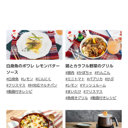
白身魚のポワレ レモンバター
鶏とカラフル野菜のグリル
ソース
#鶏肉
#かぼちゃ
#れんこん
#白身魚
#レモン
#にんにく
#ミニトマト
#パプリカ
#かぶ
#クリスマス
#IH対応マルチパン
#レモン
#マッシュルーム
#動画付きレシピ
#まいたけ
#クリスマス
#魚焼きグリル
#動画付きレシピ