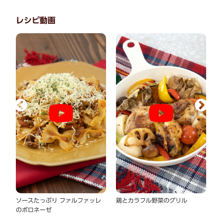
レシピ動画
ソースたっぷり ファルファッレ
鶏とカラフル野菜のグリル
白
のボロネーゼ