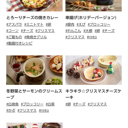
とろーりチーズの焼きカレー
串揚げ(ホリデーバージョン)
#アスパラ
#ミニトマト
#卵
#豚肉
#えび
#ブロッコリー
#コーン
#チーズ
#クリスマス
#れんこん
#大根
#卵
#チーズ
#ご飯もの
#魚焼きグリル
#クリスマス
#rinto
#動画付きレシピ
冬野菜とサーモンのクリームス
キラキラ☆クリスマスチーズケ
ープ
ーキ
#白身魚
#ブロッコリー
#白菜
#卵
#チーズ
#クリスマス
#かぶ
#クリスマス
#rinto