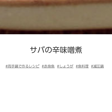
サバの辛味噌煮
#両手鍋で作るレシピ
#赤身魚
#しょうが
#魚料理
#減圧鍋