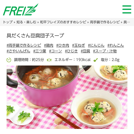
トップ
»
知る・楽しむ
»
和平フレイズのおすすめレシピ
»
両手鍋で作るレシピ
» 具だくさん豆腐団子スープ
具だくさん豆腐団子スープ
#両手鍋で作るレシピ
#鶏肉
#ひき肉
#玉ねぎ
#にんじん
#れんこん
#さやいんげん
#三つ葉
#コーン
#ひじき
#豆腐
#スープ・汁物
調理時間：約25分
エネルギー：193kcal
塩分：2.0g