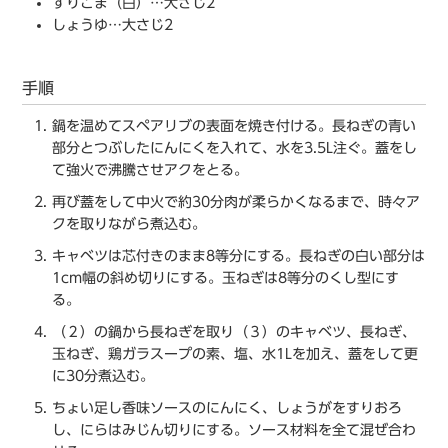
すりごま（白）…大さじ2
しょうゆ…大さじ2
手順
鍋を温めてスペアリブの表面を焼き付ける。長ねぎの青い
部分とつぶしたにんにくを入れて、水を3.5L注ぐ。蓋をし
て強火で沸騰させアクをとる。
再び蓋をして中火で約30分肉が柔らかくなるまで、時々ア
クを取りながら煮込む。
キャベツは芯付きのまま8等分にする。長ねぎの白い部分は
1cm幅の斜め切りにする。玉ねぎは8等分のくし型にす
る。
（２）の鍋から長ねぎを取り（３）のキャベツ、長ねぎ、
玉ねぎ、鶏ガラスープの素、塩、水1Lを加え、蓋をして更
に30分煮込む。
ちょい足し香味ソースのにんにく、しょうがをすりおろ
し、にらはみじん切りにする。ソース材料を全て混ぜ合わ