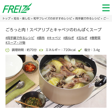
トップ
»
知る・楽しむ
»
和平フレイズのおすすめレシピ
»
両手鍋で作るレシピ
» ごろっと肉！スペアリブとキャベツのわんぱくスープ
ごろっと肉！スペアリブとキャベツのわんぱくスープ
#両手鍋で作るレシピ
#豚肉
#キャベツ
#長ねぎ
#玉ねぎ
#春野菜
#スープ・汁物
調理時間：約70分
エネルギー：720kcal
塩分：3.4g