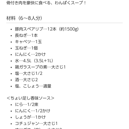
骨付き肉を豪快に食べる、わんぱくスープ！
材料（6〜8人分）
豚肉スペアリブ…12本（約1500g）
長ねぎ…1本
キャベツ…1玉
玉ねぎ…1個
にんにく…2かけ
水…4.5L（3.5L+1L）
鶏ガラスープの素…大さじ1
塩…大さじ1/2
酒…大さじ2
塩、こしょう…適量
＜ちょい足し香味ソース＞
にら…1/2束
にんにく…1/2かけ
しょうが…1かけ
コチュジャン…大さじ1