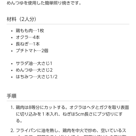
めんつゆを使用した簡単照り焼きです。
材料（2人分）
鶏もも肉…1枚
オクラ…4本
長ねぎ…1本
プチトマト…2個
サラダ油…大さじ1
めんつゆ…大さじ2
はちみつ…大さじ1/2
手順
鶏肉は8等分にカットする。オクラはヘタとガクを取り表面
に切り込みを１本入れ、ねぎは5cm長さにブツ切りにす
る。
フライパンに油を熱し、鶏肉を中火で炒め、空いているス