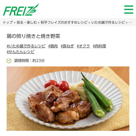
トップ
»
知る・楽しむ
»
和平フレイズのおすすめレシピ
»
いため鍋で作るレシピ
» 鶏の照り焼きと焼き野菜
鶏の照り焼きと焼き野菜
#いため鍋で作るレシピ
#鶏肉
#長ねぎ
#オクラ
#肉料理
#かんたんレシピ
調理時間：約23分