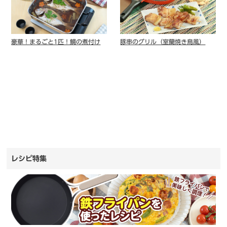
豪華！まるごと1匹！鯛の煮付け
豚串のグリル（室蘭焼き鳥風）
レシピ特集