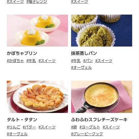
#スイーツ
#電子レンジ
#スイーツ
かぼちゃプリン
抹茶蒸しパン
#かぼちゃ
#牛乳
#スイーツ
#牛乳
#パン
#スイーツ
#オーヴェル
タルト・タタン
ふわふわスフレチーズケーキ
#りんご
#バター
#スイーツ
#卵
#ヨーグルト
#スイーツ
#オーヴェル
#グレービークック