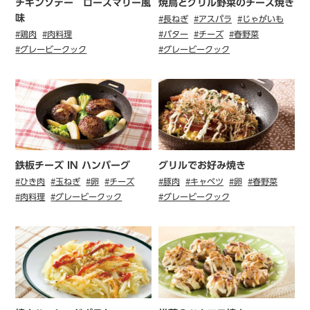
チキンソテー ローズマリー風
焼鳥とグリル野菜のチーズ焼き
味
#長ねぎ
#アスパラ
#じゃがいも
#鶏肉
#肉料理
#バター
#チーズ
#春野菜
#グレービークック
#グレービークック
鉄板チーズ IN ハンバーグ
グリルでお好み焼き
#ひき肉
#玉ねぎ
#卵
#チーズ
#豚肉
#キャベツ
#卵
#春野菜
#肉料理
#グレービークック
#グレービークック