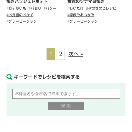
焼きハッシュドポテト
椎茸のツナマヨ焼き
#じゃがいも
#パセリ
#バター
#しいたけ
#秋のきのこレシピ
#お弁当のおかず
#家飲みおつまみ
#グレービークック
#グレービークック
1
2
次へ »
キーワードでレシピを検索する