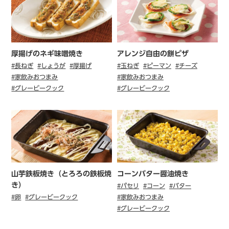
厚揚げのネギ味噌焼き
アレンジ自由の餅ピザ
#長ねぎ
#しょうが
#厚揚げ
#玉ねぎ
#ピーマン
#チーズ
#家飲みおつまみ
#家飲みおつまみ
#グレービークック
#グレービークック
山芋鉄板焼き（とろろの鉄板焼
コーンバター醤油焼き
き）
#パセリ
#コーン
#バター
#卵
#グレービークック
#家飲みおつまみ
#グレービークック