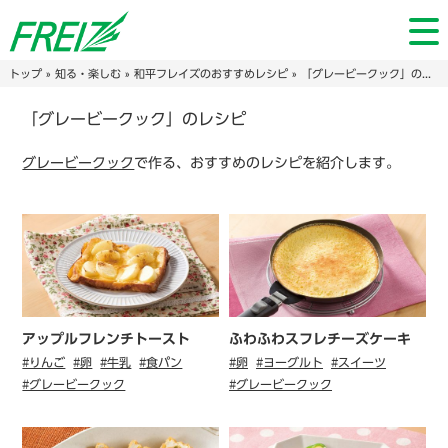
トップ
»
知る・楽しむ
»
和平フレイズのおすすめレシピ
» 「グレービークック」のレシピ
「グレービークック」のレシピ
グレービークック
で作る、おすすめのレシピを紹介します。
アップルフレンチトースト
ふわふわスフレチーズケーキ
#りんご
#卵
#牛乳
#食パン
#卵
#ヨーグルト
#スイーツ
#グレービークック
#グレービークック