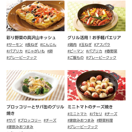
彩り野菜の具沢山キッシュ
グリル活用！お手軽パエリア
#サーモン
#長ねぎ
#にんじん
#鶏肉
#玉ねぎ
#アスパラ
#パプリカ
#じゃがいも
#卵
#ピーマン
#パプリカ
#春野菜
#グレービークック
#ご飯もの
#グレービークック
ブロッコリーとサバ缶のグリル
ミニトマトのチーズ焼き
焼き
#ミニトマト
#パセリ
#チーズ
#サバ
#ブロッコリー
#チーズ
#家飲みおつまみ
#野菜料理
#家飲みおつまみ
#グレービークック