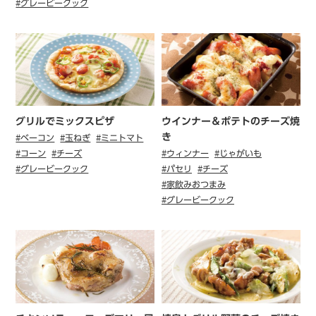
#グレービークック
グリルでミックスピザ
ウインナー＆ポテトのチーズ焼
き
#ベーコン
#玉ねぎ
#ミニトマト
#コーン
#チーズ
#ウィンナー
#じゃがいも
#グレービークック
#パセリ
#チーズ
#家飲みおつまみ
#グレービークック