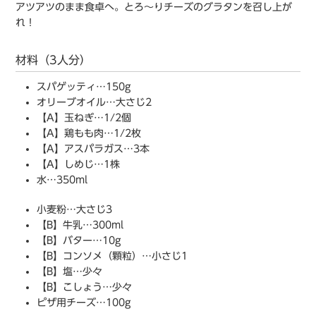
アツアツのまま食卓へ。とろ～りチーズのグラタンを召し上が
れ！
材料（3人分）
スパゲッティ…150g
オリーブオイル…大さじ2
【A】玉ねぎ…1/2個
【A】鶏もも肉…1/2枚
【A】アスパラガス…3本
【A】しめじ…1株
水…350ml
小麦粉…大さじ3
【B】牛乳…300ml
【B】バター…10g
【B】コンソメ（顆粒）…小さじ1
【B】塩…少々
【B】こしょう…少々
ピザ用チーズ…100g