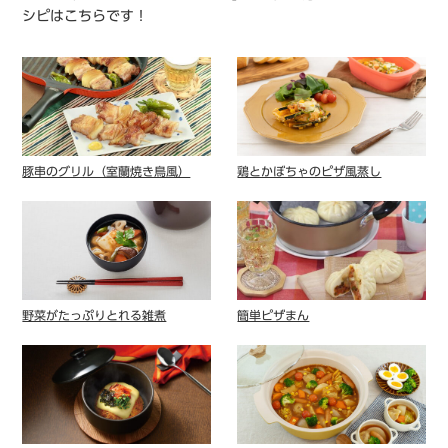
シピはこちらです！
豚串のグリル（室蘭焼き鳥風）
鶏とかぼちゃのピザ風蒸し
野菜がたっぷりとれる雑煮
簡単ピザまん