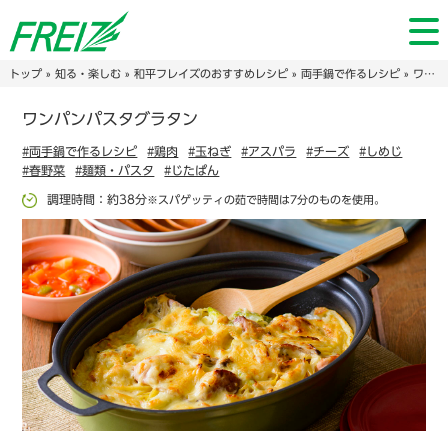
トップ
»
知る・楽しむ
»
和平フレイズのおすすめレシピ
»
両手鍋で作るレシピ
» ワンパンパスタグラタン
ワンパンパスタグラタン
#両手鍋で作るレシピ
#鶏肉
#玉ねぎ
#アスパラ
#チーズ
#しめじ
#春野菜
#麺類・パスタ
#じたぱん
調理時間：約38分
※スパゲッティの茹で時間は7分のものを使用。