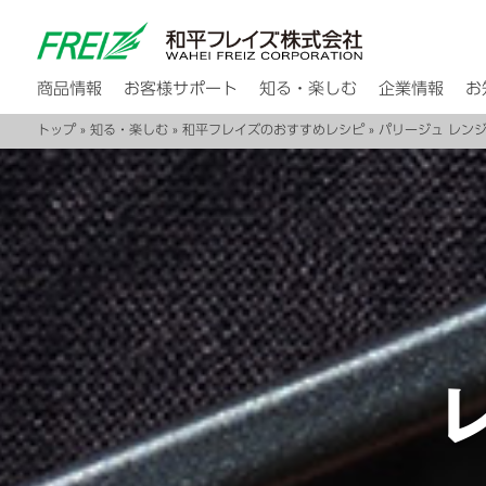
商品情報
お客様サポート
知る・楽しむ
企業情報
お
トップ
»
知る・楽しむ
»
和平フレイズのおすすめレシピ
» パリージュ レン