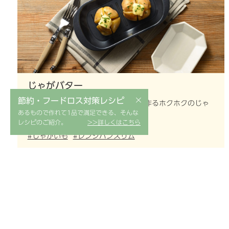
じゃがバター
×
節約・フードロス対策レシピ
「パリージュ レンジパンスリム」で作るホクホクのじゃ
あるもので作れて1品で満足できる、そんな
がバター。
レシピのご紹介。
>>詳しくはこちら
#じゃがいも
#レンジパンスリム