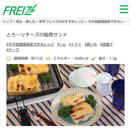
トップ
»
知る・楽しむ
»
和平フレイズのおすすめレシピ
»
その他調理器具で作るレシピ
とろ～りチーズの稲荷サンド
#その他調理器具で作るレシピ
#ハム
#トマト
#長いも
#油揚げ
#チーズ
調理時間：約15分
エネルギー：408kcal
塩分：1.3g