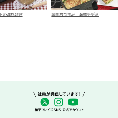
トの洋風雑炊
韓国おつまみ 海鮮チヂミ