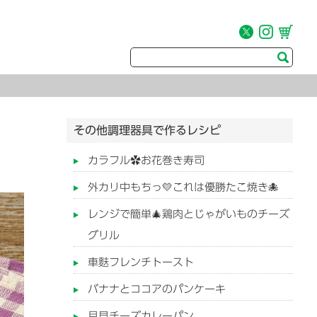
その他調理器具で作るレシピ
カラフル✿お花巻き寿司
外カリ中もちっ💛これは優勝たこ焼き🐙
レンジで簡単🎄鶏肉とじゃがいものチーズ
グリル
車麩フレンチトースト
バナナとココアのパンケーキ
月見チーズカレーパン