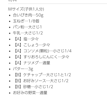
Mサイズ(子供1人分)
合いびき肉…50g
玉ねぎ…1/8個
パン粉…大さじ1
牛乳…大さじ1/2
【A】塩…少々
【A】こしょう…少々
【A】コンソメ(顆粒)…小さじ1/4
【A】すりおろしにんにく…少々
【A】ナツメグ…適量
バター…3g
【B】ケチャップ…大さじ1と1/2
【B】お好みソース…大さじ1/2
【B】砂糖…小さじ1/2
お好みの野菜…適量