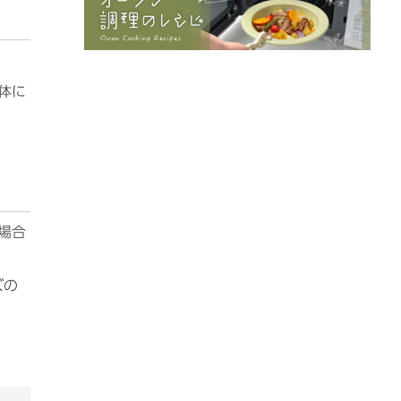
体に
場合
ズの