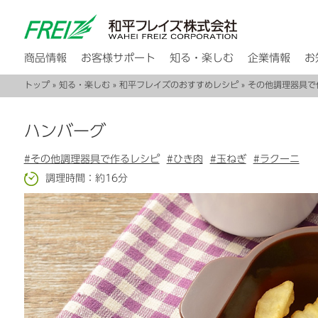
商品情報
お客様サポート
知る・楽しむ
企業情報
お
トップ
»
知る・楽しむ
»
和平フレイズのおすすめレシピ
»
その他調理器具で
ハンバーグ
#その他調理器具で作るレシピ
#ひき肉
#玉ねぎ
#ラクーニ
調理時間：約16分