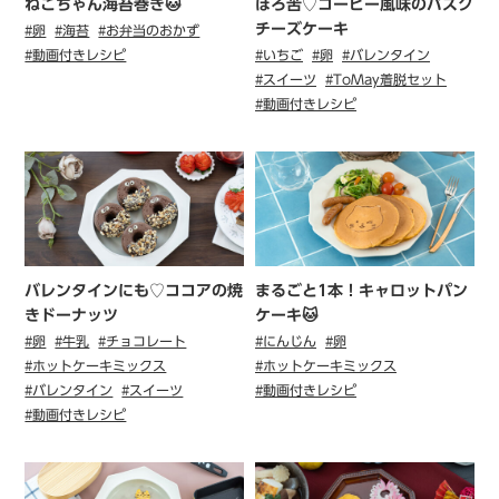
ねこちゃん海苔巻き🐱
ほろ苦♡コーヒー風味のバスク
チーズケーキ
#卵
#海苔
#お弁当のおかず
#動画付きレシピ
#いちご
#卵
#バレンタイン
#スイーツ
#ToMay着脱セット
#動画付きレシピ
バレンタインにも♡ココアの焼
まるごと1本！キャロットパン
きドーナッツ
ケーキ🐱
#卵
#牛乳
#チョコレート
#にんじん
#卵
#ホットケーキミックス
#ホットケーキミックス
#バレンタイン
#スイーツ
#動画付きレシピ
#動画付きレシピ