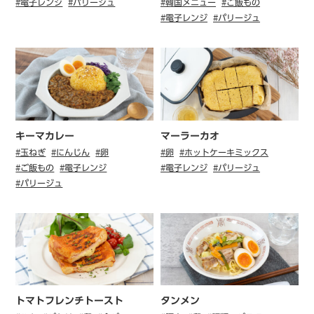
#電子レンジ
#パリージュ
#韓国メニュー
#ご飯もの
#電子レンジ
#パリージュ
キーマカレー
マーラーカオ
#玉ねぎ
#にんじん
#卵
#卵
#ホットケーキミックス
#ご飯もの
#電子レンジ
#電子レンジ
#パリージュ
#パリージュ
トマトフレンチトースト
タンメン