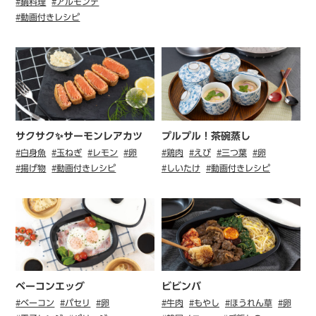
#鍋料理
#アルモンデ
#動画付きレシピ
サクサク✨サーモンレアカツ
プルプル！茶碗蒸し
#白身魚
#玉ねぎ
#レモン
#卵
#鶏肉
#えび
#三つ葉
#卵
#揚げ物
#動画付きレシピ
#しいたけ
#動画付きレシピ
ベーコンエッグ
ビビンバ
#ベーコン
#パセリ
#卵
#牛肉
#もやし
#ほうれん草
#卵