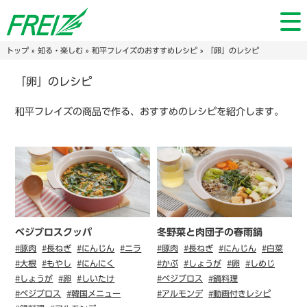
トップ
»
知る・楽しむ
»
和平フレイズのおすすめレシピ
» 「卵」のレシピ
「卵」のレシピ
和平フレイズの商品で作る、おすすめのレシピを紹介します。
ベジブロスクッパ
冬野菜と肉団子の春雨鍋
#豚肉
#長ねぎ
#にんじん
#ニラ
#豚肉
#長ねぎ
#にんじん
#白菜
#大根
#もやし
#にんにく
#かぶ
#しょうが
#卵
#しめじ
#しょうが
#卵
#しいたけ
#ベジブロス
#鍋料理
#ベジブロス
#韓国メニュー
#アルモンデ
#動画付きレシピ