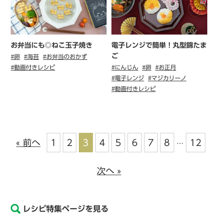
お弁当にも◎ねこ玉子焼き
電子レンジで簡単！丸型錦たま
ご
#卵
#海苔
#お弁当のおかず
#動画付きレシピ
#にんじん
#卵
#お正月
#電子レンジ
#マジカリーノ
#動画付きレシピ
« 前へ
1
2
3
4
5
6
7
8
12
…
次へ »
レシピ特集ページを見る