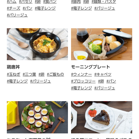
#ハム
#パセリ
#卵
#食パン
#豚肉
#卵
#麺類・パスタ
#チーズ
#パン
#電子レンジ
#電子レンジ
#パリージュ
#パリージュ
鶏唐丼
モーニングプレート
#玉ねぎ
#三つ葉
#卵
#ご飯もの
#ウィンナー
#キャベツ
#電子レンジ
#パリージュ
#ブロッコリー
#卵
#パン
#電子レンジ
#パリージュ