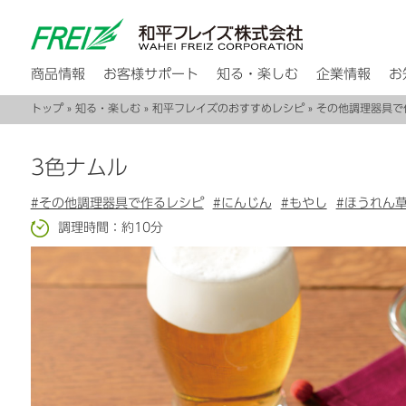
商品情報
お客様サポート
知る・楽しむ
企業情報
お
トップ
»
知る・楽しむ
»
和平フレイズのおすすめレシピ
»
その他調理器具で
3色ナムル
#その他調理器具で作るレシピ
#にんじん
#もやし
#ほうれん
調理時間：約10分