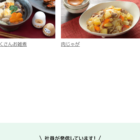
くさんお雑煮
肉じゃが