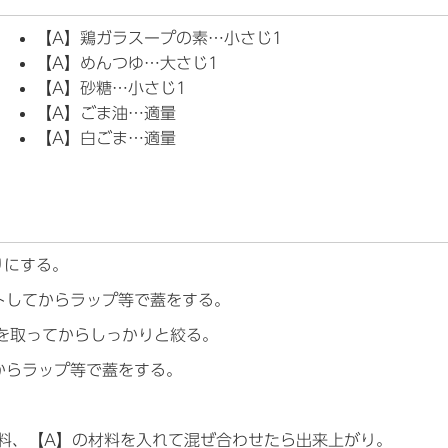
【A】鶏ガラスープの素…小さじ1
【A】めんつゆ…大さじ1
【A】砂糖…小さじ1
【A】ごま油…適量
【A】白ごま…適量
りにする。
トしてからラップ等で蓋をする。
熱を取ってからしっかりと絞る。
からラップ等で蓋をする。
料、【A】の材料を入れて混ぜ合わせたら出来上がり。