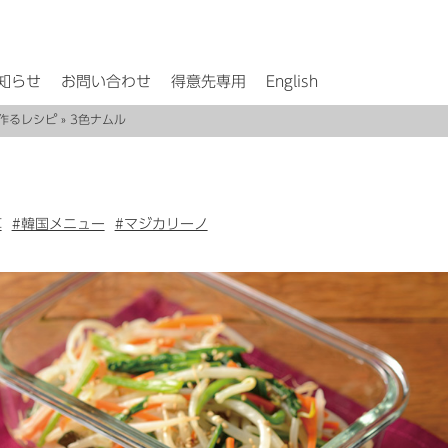
知らせ
お問い合わせ
得意先専用
English
作るレシピ
» 3色ナムル
草
#韓国メニュー
#マジカリーノ