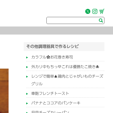
その他調理器具で作るレシピ
カラフル✿お花巻き寿司
外カリ中もちっ💛これは優勝たこ焼き🐙
レンジで簡単🎄鶏肉とじゃがいものチーズ
グリル
車麩フレンチトースト
バナナとココアのパンケーキ
月見チーズカレーパン