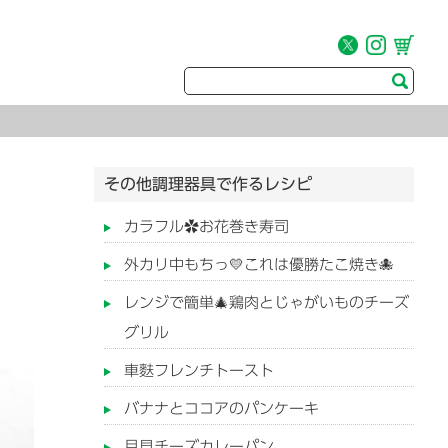
その他調理器具で作るレシピ
カラフル✿お花巻き寿司
外カリ中もちっ💛これは優勝たこ焼き🐙
レンジで簡単🎄鶏肉とじゃがいものチーズ
グリル
車麩フレンチトースト
バナナとココアのパンケーキ
月見チーズカレーパン