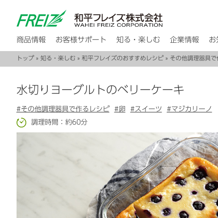
商品情報
お客様サポート
知る・楽しむ
企業情報
お
トップ
»
知る・楽しむ
»
和平フレイズのおすすめレシピ
»
その他調理器具で
水切りヨーグルトのベリーケーキ
#その他調理器具で作るレシピ
#卵
#スイーツ
#マジカリーノ
調理時間：約60分