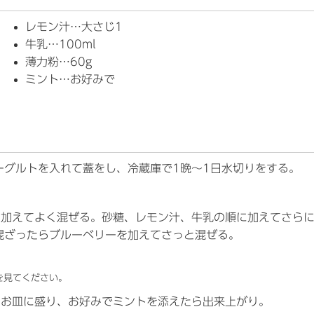
レモン汁…大さじ1
牛乳…100ml
薄力粉…60g
ミント…お好みで
ーグルトを入れて蓋をし、冷蔵庫で1晩～1日水切りをする。
を加えてよく混ぜる。砂糖、レモン汁、牛乳の順に加えてさら
混ざったらブルーベリーを加えてさっと混ぜる。
を見てください。
てお皿に盛り、お好みでミントを添えたら出来上がり。