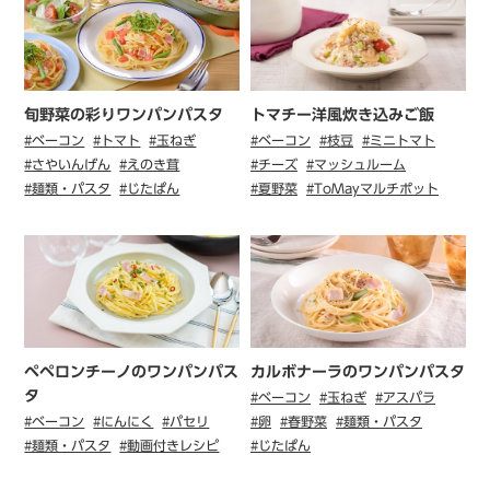
旬野菜の彩りワンパンパスタ
トマチー洋風炊き込みご飯
#ベーコン
#トマト
#玉ねぎ
#ベーコン
#枝豆
#ミニトマト
#さやいんげん
#えのき茸
#チーズ
#マッシュルーム
#麺類・パスタ
#じたぱん
#夏野菜
#ToMayマルチポット
ペペロンチーノのワンパンパス
カルボナーラのワンパンパスタ
タ
#ベーコン
#玉ねぎ
#アスパラ
#ベーコン
#にんにく
#パセリ
#卵
#春野菜
#麺類・パスタ
#麺類・パスタ
#動画付きレシピ
#じたぱん