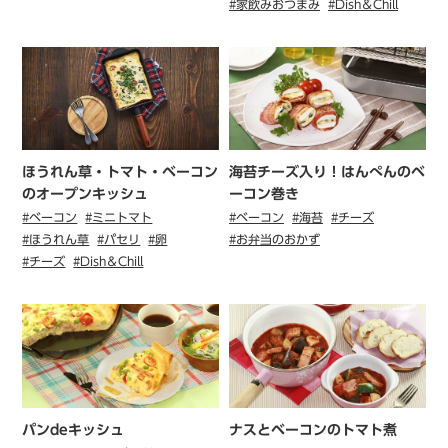
#家飲みおつまみ
#Dish＆Chill
ほうれん草・トマト・ベーコン
海苔チーズ入り！はんぺんのベ
のオープンキッシュ
ーコン巻き
#ベーコン
#ミニトマト
#ベーコン
#海苔
#チーズ
#ほうれん草
#パセリ
#卵
#お弁当のおかず
#チーズ
#Dish＆Chill
パンdeキッシュ
ナスとベーコンのトマト煮