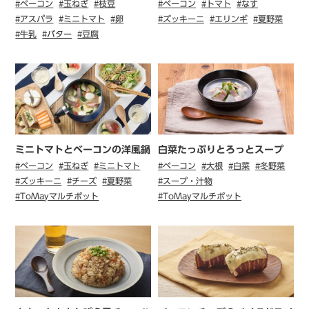
#ベーコン
#玉ねぎ
#枝豆
#ベーコン
#トマト
#なす
#アスパラ
#ミニトマト
#卵
#ズッキーニ
#エリンギ
#夏野菜
#牛乳
#バター
#豆腐
ミニトマトとベーコンの洋風鍋
白菜たっぷりとろっとスープ
#ベーコン
#玉ねぎ
#ミニトマト
#ベーコン
#大根
#白菜
#冬野菜
#ズッキーニ
#チーズ
#夏野菜
#スープ・汁物
#ToMayマルチポット
#ToMayマルチポット