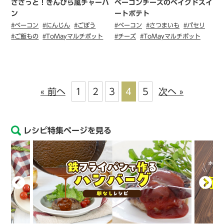
ささっと！きんぴら風チャーハ
ベーコンチーズのベイクドスイ
ン
ートポテト
#ベーコン
#にんじん
#ごぼう
#ベーコン
#さつまいも
#パセリ
#ご飯もの
#ToMayマルチポット
#チーズ
#ToMayマルチポット
« 前へ
1
2
3
4
5
次へ »
レシピ特集ページを見る