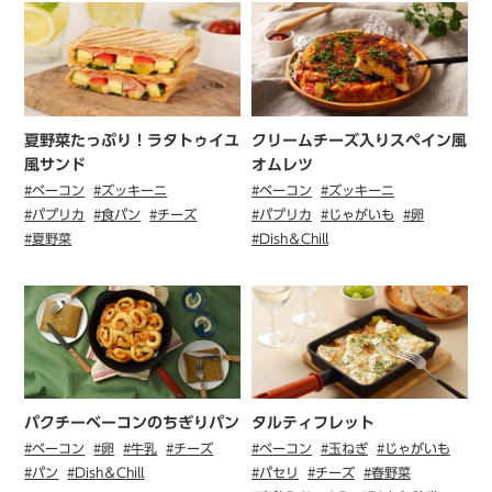
夏野菜たっぷり！ラタトゥイユ
クリームチーズ入りスペイン風
風サンド
オムレツ
#ベーコン
#ズッキーニ
#ベーコン
#ズッキーニ
#パプリカ
#食パン
#チーズ
#パプリカ
#じゃがいも
#卵
#夏野菜
#Dish＆Chill
パクチーベーコンのちぎりパン
タルティフレット
#ベーコン
#卵
#牛乳
#チーズ
#ベーコン
#玉ねぎ
#じゃがいも
#パン
#Dish＆Chill
#パセリ
#チーズ
#春野菜