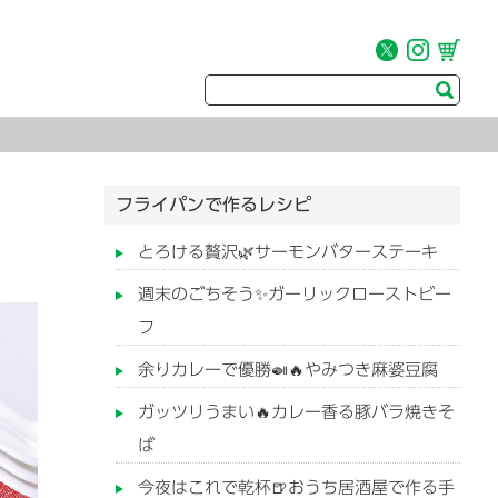
フライパンで作るレシピ
とろける贅沢🌿サーモンバターステーキ
週末のごちそう✨ガーリックローストビー
フ
余りカレーで優勝🍛🔥やみつき麻婆豆腐
ガッツリうまい🔥カレー香る豚バラ焼きそ
ば
今夜はこれで乾杯🍺おうち居酒屋で作る手