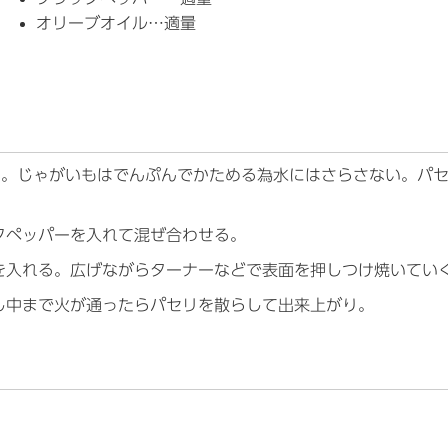
オリーブオイル…適量
る。じゃがいもはでんぷんでかためる為水にはさらさない。パ
クペッパーを入れて混ぜ合わせる。
を入れる。広げながらターナーなどで表面を押しつけ焼いてい
し中まで火が通ったらパセリを散らして出来上がり。