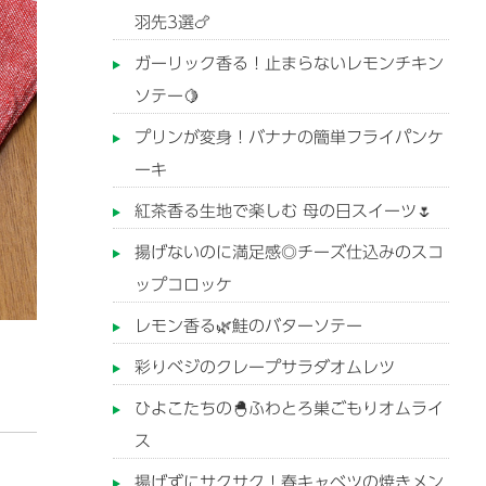
羽先3選🍗
ガーリック香る！止まらないレモンチキン
ソテー🍋
プリンが変身！バナナの簡単フライパンケ
ーキ
紅茶香る生地で楽しむ 母の日スイーツ🌷
揚げないのに満足感◎チーズ仕込みのスコ
ップコロッケ
レモン香る🌿鮭のバターソテー
彩りベジのクレープサラダオムレツ
ひよこたちの🐣ふわとろ巣ごもりオムライ
ス
揚げずにサクサク！春キャベツの焼きメン