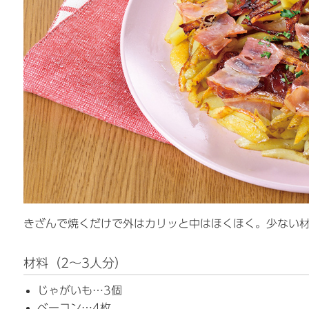
きざんで焼くだけで外はカリッと中はほくほく。少ない
材料（2〜3人分）
じゃがいも…3個
ベーコン…4枚