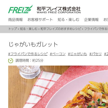
商品情報
お客様サポート
知る・楽しむ
企業情報
お
トップ
»
知る・楽しむ
»
和平フレイズのおすすめレシピ
»
フライパンで作る
じゃがいもガレット
#フライパンで作るレシピ
#ベーコン
#じゃがいも
#パセリ
#
調理時間：約25分