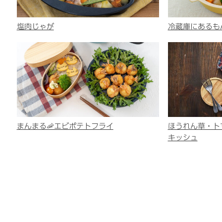
塩肉じゃが
冷蔵庫にあるも
まんまる🦐エビポテトフライ
ほうれん草・ト
キッシュ