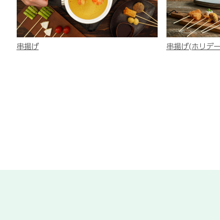
串揚げ
串揚げ(ホリデ