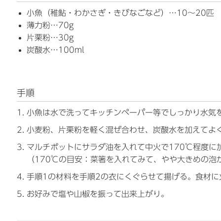
小魚（稚鮎・わかさぎ・きびなごなど）…10～20匹
薄力粉…70g
片栗粉…30g
炭酸水…100ml
手順
小魚は水で洗ってキッチンペーパー等でしっかり水気
小麦粉、片栗粉を軽く混ぜ合わせ、炭酸水を加えてよ
マルチポットにサラダ油を入れて中火で170℃程度に
（170℃の目安：菜箸を入れてみて、やや大きめの泡
手順1の材料を手順2の衣にくぐらせて揚げる。食材に
お好みで塩や山椒を振って出来上がり。