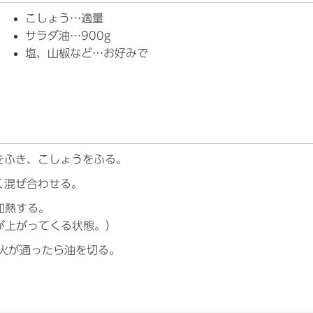
こしょう…適量
サラダ油…900g
塩、山椒など…お好みで
をふき、こしょうをふる。
く混ぜ合わせる。
加熱する。
が上がってくる状態。）
火が通ったら油を切る。