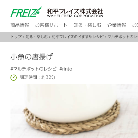
商品情報
お客様サポート
知る・楽しむ
企業情報
お
トップ
»
知る・楽しむ
»
和平フレイズのおすすめレシピ
»
マルチポットのレ
小魚の唐揚げ
#マルチポットのレシピ
#rinto
調理時間：約32分