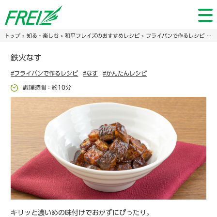
トップ
»
知る・楽しむ
»
和平フレイズのおすすめレシピ
»
フライパンで作るレシピ
» 鉄火なす
鉄火なす
#フライパンで作るレシピ
#なす
#かんたんレシピ
調理時間：約10分
キリッと濃いめの味付けでおかずにぴったり。