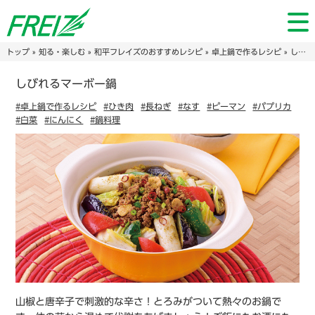
トップ
»
知る・楽しむ
»
和平フレイズのおすすめレシピ
»
卓上鍋で作るレシピ
» しびれるマーボー鍋
しびれるマーボー鍋
#卓上鍋で作るレシピ
#ひき肉
#長ねぎ
#なす
#ピーマン
#パプリカ
#白菜
#にんにく
#鍋料理
山椒と唐辛子で刺激的な辛さ！とろみがついて熱々のお鍋で