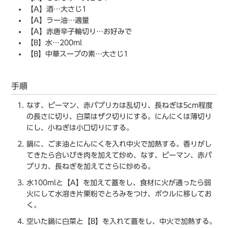
【A】酒…大さじ1
【A】ラー油…適量
【A】赤唐辛子輪切り…お好みで
【B】水…200ml
【B】中華スープの素…大さじ1
手順
なす、ピーマン、赤パプリカは乱切り、長ねぎは5cm程度
の長さに切り、白菜はザク切りにする。にんにくは薄切り
にし、小ねぎは小口切りにする。
鍋に、ごま油とにんにくを入れ中火で加熱する。香りがし
てきたら合いびき肉を加えて炒め、なす、ピーマン、赤パ
プリカ、長ねぎを加えてさらに炒める。
水100mlと【A】を加えて蓋をし、食材に火が通ったら弱
火にして水溶き片栗粉でとろみをつけ、ボウルに移してお
く。
空いた鍋に白菜と【B】を入れて蓋をし、中火で加熱する。