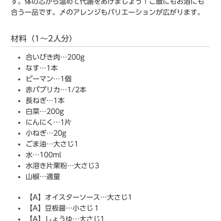
す。体の芯から温めて代謝をあげましょう！ご飯にもお酒にも
合う一品です。〆のアレンジもバリエーションが広がります。
材料（1〜2人分）
合いびき肉…200g
なす…1本
ピーマン…1個
赤パプリカ…1/2本
長ねぎ…1本
白菜…200g
にんにく…1片
小ねぎ…20g
ごま油…大さじ1
水…100ml
水溶き片栗粉…大さじ3
山椒…適量
【A】オイスターソース…大さじ1
【A】豆板醤…小さじ１
【A】しょうゆ…大さじ1