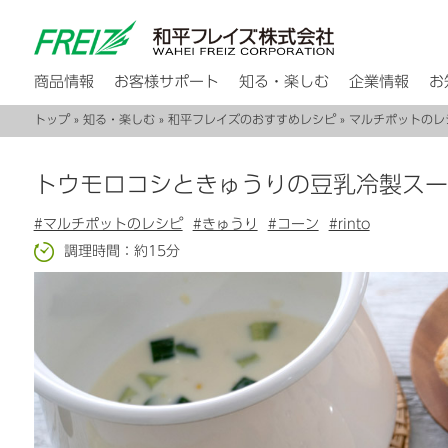
商品情報
お客様サポート
知る・楽しむ
企業情報
お
トップ
»
知る・楽しむ
»
和平フレイズのおすすめレシピ
»
マルチポットのレ
トウモロコシときゅうりの豆乳冷製スー
#マルチポットのレシピ
#きゅうり
#コーン
#rinto
調理時間：約15分