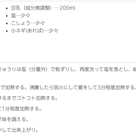
豆乳（成分無調整）…200ml
塩…少々
こしょう…少々
小ネギ(あれば)…少々
きゅうりは塩（分量外）で板ずりし、再度洗って塩を落とし、
。
火で加熱する。沸騰したら弱火にして蓋をして3分程度加熱する
けるまでコトコト加熱する。
て1分程度加熱する。
で味を調える。
やして出来上がり。