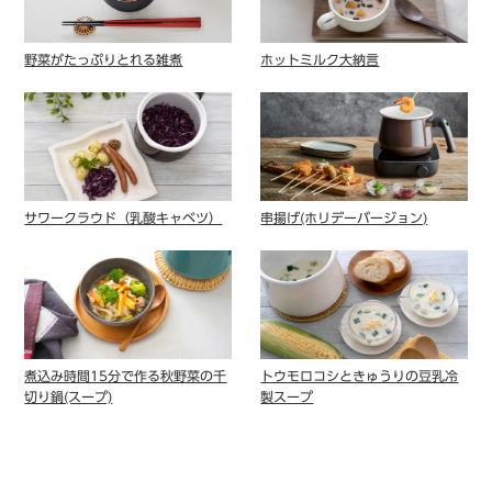
野菜がたっぷりとれる雑煮
ホットミルク大納言
サワークラウド（乳酸キャベツ）
串揚げ(ホリデーバージョン)
煮込み時間15分で作る秋野菜の千
トウモロコシときゅうりの豆乳冷
切り鍋(スープ)
製スープ