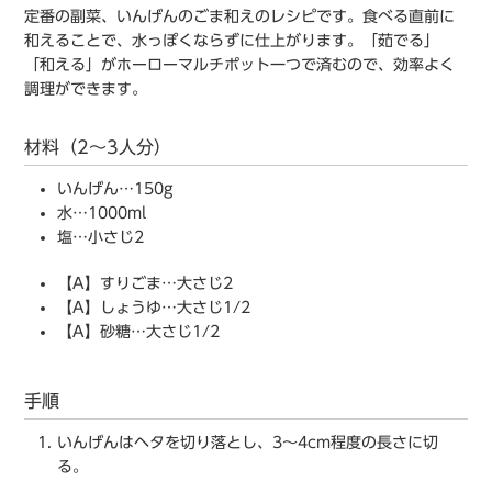
定番の副菜、いんげんのごま和えのレシピです。食べる直前に
和えることで、水っぽくならずに仕上がります。「茹でる」
「和える」がホーローマルチポット一つで済むので、効率よく
調理ができます。
材料（2～3人分）
いんげん…150g
水…1000ml
塩…小さじ2
【A】すりごま…大さじ2
【A】しょうゆ…大さじ1/2
【A】砂糖…大さじ1/2
手順
いんげんはヘタを切り落とし、3〜4cm程度の長さに切
る。